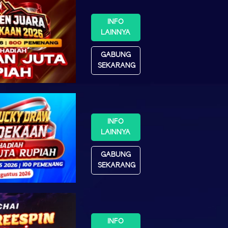
INFO
LAINNYA
GABUNG
SEKARANG
INFO
LAINNYA
GABUNG
SEKARANG
INFO