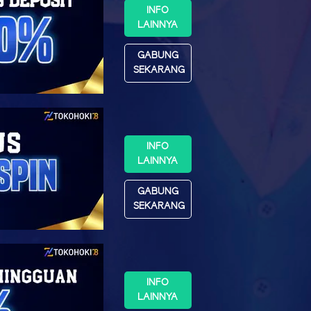
INFO
LAINNYA
GABUNG
SEKARANG
INFO
LAINNYA
GABUNG
SEKARANG
INFO
LAINNYA