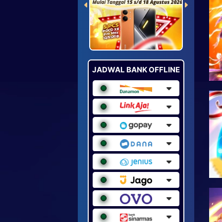
JADWAL BANK OFFLINE