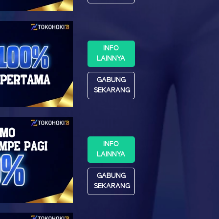
INFO
LAINNYA
GABUNG
SEKARANG
INFO
LAINNYA
GABUNG
SEKARANG