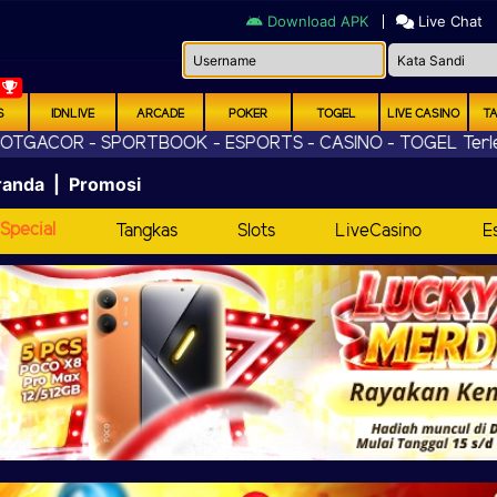
Download APK
Live Chat
O
S
IDNLIVE
ARCADE
POKER
TOGEL
LIVE CASINO
T
 - CASINO - TOGEL Terlengkap dan minigames terbaru GameCuan
randa
Promosi
Special
Tangkas
Slots
LiveCasino
E