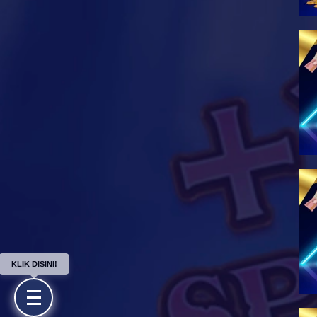
KLIK DISINI!