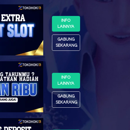
INFO
LAINNYA
GABUNG
SEKARANG
INFO
LAINNYA
GABUNG
SEKARANG