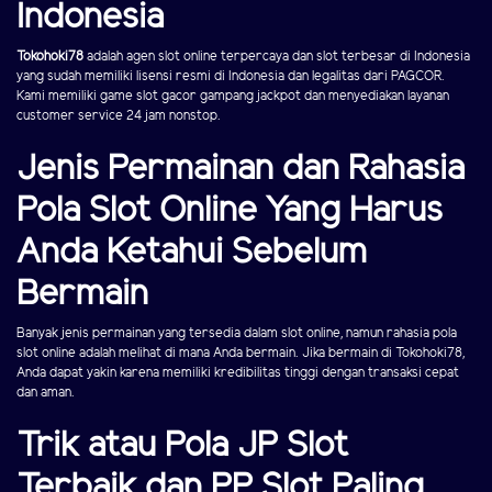
Indonesia
Tokohoki78
adalah agen slot online terpercaya dan slot terbesar di Indonesia
yang sudah memiliki lisensi resmi di Indonesia dan legalitas dari PAGCOR.
Kami memiliki game slot gacor gampang jackpot dan menyediakan layanan
customer service 24 jam nonstop.
Jenis Permainan dan Rahasia
Pola Slot Online Yang Harus
Anda Ketahui Sebelum
Bermain
Banyak jenis permainan yang tersedia dalam slot online, namun rahasia pola
slot online adalah melihat di mana Anda bermain. Jika bermain di Tokohoki78,
Anda dapat yakin karena memiliki kredibilitas tinggi dengan transaksi cepat
dan aman.
Trik atau Pola JP Slot
Terbaik dan PP Slot Paling