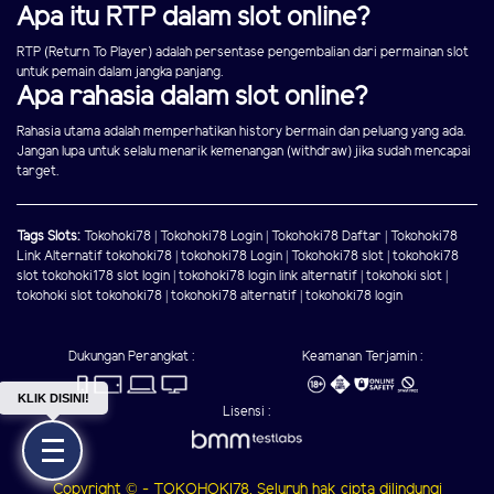
Apa itu RTP dalam slot online?
RTP (Return To Player) adalah persentase pengembalian dari permainan slot
untuk pemain dalam jangka panjang.
Apa rahasia dalam slot online?
Rahasia utama adalah memperhatikan history bermain dan peluang yang ada.
Jangan lupa untuk selalu menarik kemenangan (withdraw) jika sudah mencapai
target.
Tags Slots:
Tokohoki78
|
Tokohoki78 Login
|
Tokohoki78 Daftar
|
Tokohoki78
Link Alternatif
tokohoki78
|
tokohoki78 Login
|
Tokohoki78 slot
|
tokohoki78
slot
tokohoki178 slot login
|
tokohoki78 login link alternatif
|
tokohoki slot
|
tokohoki slot
tokohoki78
|
tokohoki78 alternatif
|
tokohoki78 login
Dukungan Perangkat :
Keamanan Terjamin :
KLIK DISINI!
Lisensi :
Copyright © - TOKOHOKI78. Seluruh hak cipta dilindungi