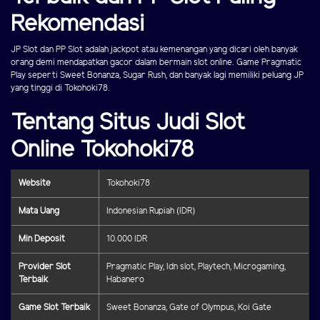
Rekomendasi
JP Slot dan PP Slot adalah jackpot atau kemenangan yang dicari oleh banyak
orang demi mendapatkan gacor dalam bermain slot online. Game Pragmatic
Play seperti Sweet Bonanza, Sugar Rush, dan banyak lagi memiliki peluang JP
yang tinggi di Tokohoki78.
Tentang Situs Judi Slot
Online Tokohoki78
Website
Tokohoki78
Mata Uang
Indonesian Rupiah (IDR)
Min Deposit
10.000 IDR
Provider Slot
Pragmatic Play, Idn slot, Playtech, Microgaming,
Terbaik
Habanero
Game Slot Terbaik
Sweet Bonanza, Gate of Olympus, Koi Gate