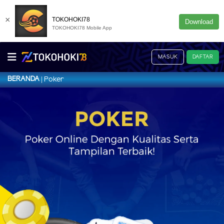
×
TOKOHOKI78
Download
TOKOHOKI78 Mobile App
MASUK
DAFTAR
BERANDA
Poker