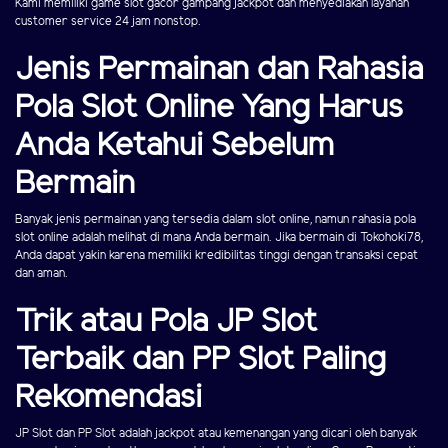
Kami memiliki game slot gacor gampang jackpot dan menyediakan layanan
customer service 24 jam nonstop.
Jenis Permainan dan Rahasia
Pola Slot Online Yang Harus
Anda Ketahui Sebelum
Bermain
Banyak jenis permainan yang tersedia dalam slot online, namun rahasia pola
slot online adalah melihat di mana Anda bermain. Jika bermain di Tokohoki78,
Anda dapat yakin karena memiliki kredibilitas tinggi dengan transaksi cepat
dan aman.
Trik atau Pola JP Slot
Terbaik dan PP Slot Paling
Rekomendasi
JP Slot dan PP Slot adalah jackpot atau kemenangan yang dicari oleh banyak