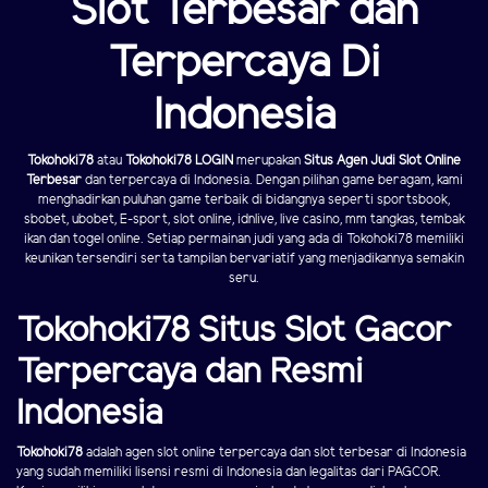
Slot Terbesar dan
Terpercaya Di
Indonesia
Tokohoki78
atau
Tokohoki78 LOGIN
merupakan
Situs Agen Judi Slot Online
Terbesar
dan terpercaya di Indonesia. Dengan pilihan game beragam, kami
menghadirkan puluhan game terbaik di bidangnya seperti sportsbook,
sbobet, ubobet, E-sport, slot online, idnlive, live casino, mm tangkas, tembak
ikan dan togel online. Setiap permainan judi yang ada di Tokohoki78 memiliki
keunikan tersendiri serta tampilan bervariatif yang menjadikannya semakin
seru.
Tokohoki78 Situs Slot Gacor
Terpercaya dan Resmi
Indonesia
Tokohoki78
adalah agen slot online terpercaya dan slot terbesar di Indonesia
yang sudah memiliki lisensi resmi di Indonesia dan legalitas dari PAGCOR.