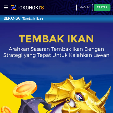
MASUK
DAFTAR
BERANDA
Tembak Ikan