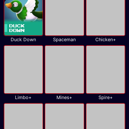
Duck Down
Spaceman
Chicken+
Limbo+
Mines+
Spire+