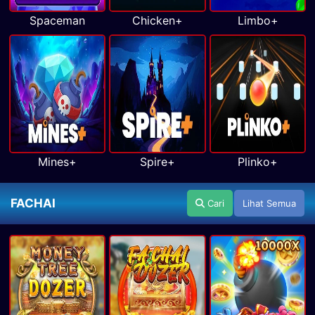
Spaceman
Chicken+
Limbo+
Mines+
Spire+
Plinko+
FACHAI
Cari
Lihat Semua