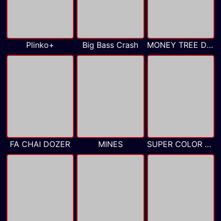
Plinko+
Big Bass Crash
MONEY TREE DOZER
FA CHAI DOZER
MINES
SUPER COLOR GAME