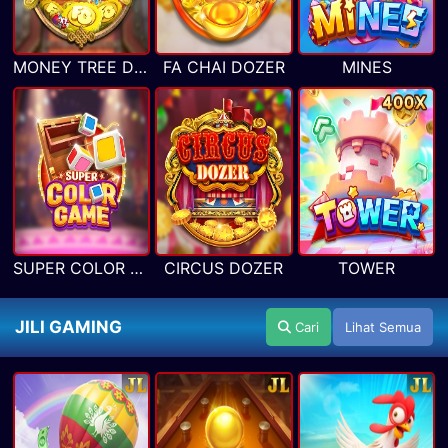
MONEY TREE DOZER
FA CHAI DOZER
MINES
SUPER COLOR GAME
CIRCUS DOZER
TOWER
JILI GAMING
Cari
Lihat Semua