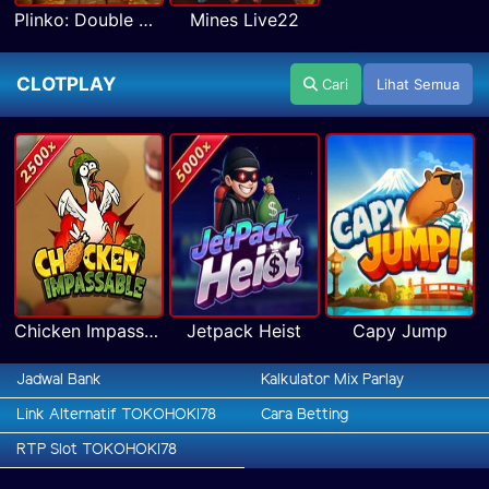
Plinko: Double Wheel Live22
Mines Live22
CLOTPLAY
Cari
Lihat Semua
Chicken Impassable
Jetpack Heist
Capy Jump
Jadwal Bank
Kalkulator Mix Parlay
Link Alternatif TOKOHOKI78
Cara Betting
RTP Slot TOKOHOKI78