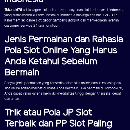
Tokohoki78
adalah agen slot online terpercaya dan slot terbesar di Indonesia
yang sudah memiliki lisensi resmi di Indonesia dan legalitas dari PAGCOR.
Kami memiliki game slot gacor gampang jackpot dan menyediakan layanan
customer service 24 jam nonstop.
Jenis Permainan dan Rahasia
Pola Slot Online Yang Harus
Anda Ketahui Sebelum
Bermain
Banyak jenis permainan yang tersedia dalam slot online, namun rahasia pola
slot online adalah melihat di mana Anda bermain. Jika bermain di Tokohoki78,
Anda dapat yakin karena memiliki kredibilitas tinggi dengan transaksi cepat
dan aman.
Trik atau Pola JP Slot
Terbaik dan PP Slot Paling