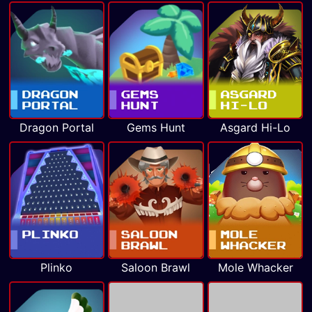
Dragon Portal
Gems Hunt
Asgard Hi-Lo
Plinko
Saloon Brawl
Mole Whacker