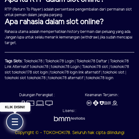
RTP (Return To Player) adalah persentase pengembalian dari permainan slot
untuk pemain dalam jangka panjang.
Apa rahasia dalam slot online?
Rahasia utama adalah memperhatikan history bermain dan peluang yang ada.
Jangan lupa untuk selalu menarik kemenangan (withdraw) jika sudah mencapai
target.
Tags Slots:
Tokohoki78
|
Tokohoki78 Login
|
Tokohoki78 Daftar
|
Tokohoki78
Link Alternatif
tokohoki78
|
tokohoki78 Login
|
Tokohoki78 slot
|
tokohoki78
slot
tokohoki178 slot login
|
tokohoki78 login link alternatif
|
tokohoki slot
|
tokohoki slot
tokohoki78
|
tokohoki78 alternatif
|
tokohoki78 login
Dukungan Perangkat :
Keamanan Terjamin :
KLIK DISINI!
Lisensi :
Copyright © - TOKOHOKI78. Seluruh hak cipta dilindungi