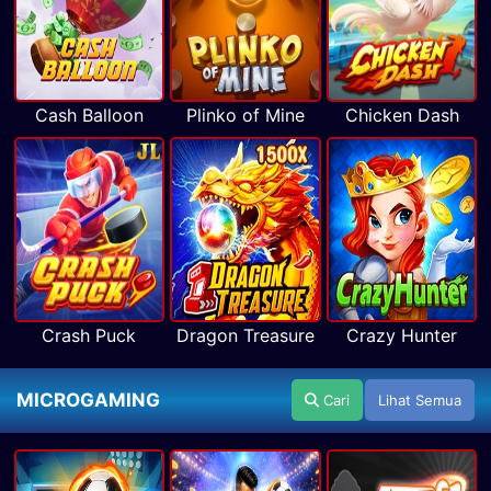
Cash Balloon
Plinko of Mine
Chicken Dash
Crash Puck
Dragon Treasure
Crazy Hunter
MICROGAMING
Cari
Lihat Semua