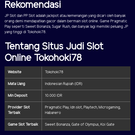
Rekomendasi
JP Slot dan PP Slot adalah jackpot atau kemenangan yang dicari oleh banyak
orang demi mendapatkan gacor dalam bermain slot online. Game Pragmatic
Play seperti Sweet Bonanza, Sugar Rush, dan banyak lagi memiliki peluang JP
yang tinggi di Tokohoki78.
Tentang Situs Judi Slot
Online Tokohoki78
Website
Tokohoki78
Mata Uang
Indonesian Rupiah (IDR)
Min Deposit
10.000 IDR
Provider Slot
Pragmatic Play, Idn slot, Playtech, Microgaming,
Terbaik
Habanero
Game Slot Terbaik
Sweet Bonanza, Gate of Olympus, Koi Gate