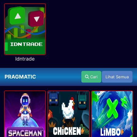
Idntrade
PRAGMATIC
Cari
Lihat Semua