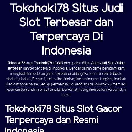
Tokohoki78 Situs Judi
Slot Terbesar dan
Terpercaya Di
Indonesia
Tokohoki78
atau
Tokohoki78 LOGIN
merupakan
Situs Agen Judi Slot Online
Terbesar
dan terpercaya di Indonesia. Dengan pilihan game beragam, kami
menghadirkan puluhan game terbaik di bidangnya seperti sportsbook,
sbobet, ubobet, E-sport, slot online, idnlive, live casino, mm tangkas, tembak
ikan dan togel online. Setiap permainan judi yang ada di Tokohoki78 memiliki
keunikan tersendiri serta tampilan bervariatif yang menjadikannya semakin
seru.
Tokohoki78 Situs Slot Gacor
Terpercaya dan Resmi
Indonesia