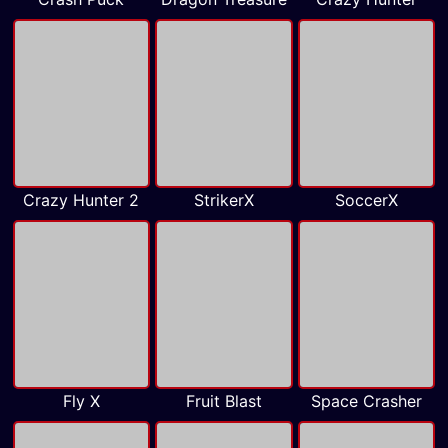
Crazy Hunter 2
StrikerX
SoccerX
Fly X
Fruit Blast
Space Crasher