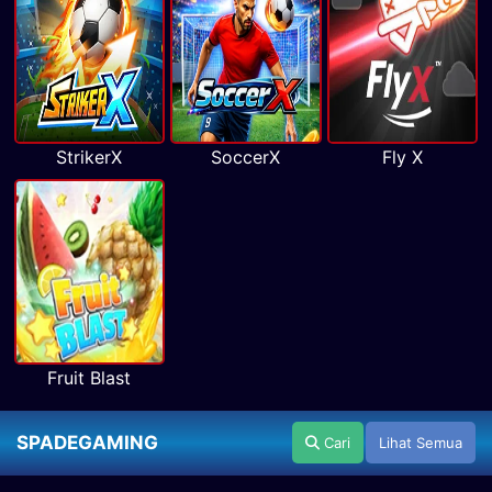
StrikerX
SoccerX
Fly X
Fruit Blast
SPADEGAMING
Cari
Lihat Semua