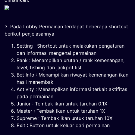
dimainkan.
3. Pada Lobby Permainan terdapat beberapa shortcut
berikut penjelasannya
Setting : Shortcut untuk melakukan pengaturan
dan informasi mengenai permainan
Rank : Menampilkan urutan / rank kemenangan,
level, fishing dan jackpot list
Bet Info : Menampilkan riwayat kemenangan ikan
hasil menembak
Activity : Menampilkan informasi terkait aktifitas
pada permainan
Junior : Tembak ikan untuk taruhan 0.1X
Master : Tembak ikan untuk taruhan 1X
Supreme : Tembak ikan untuk taruhan 10X
Exit : Button untuk keluar dari permainan