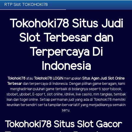
RTP Slot TOKOHOKI78
Tokohoki78 Situs Judi
Slot Terbesar dan
Terpercaya Di
Indonesia
Tokohoki78
atau
Tokohoki78 LOGIN
merupakan
Situs Agen Judi Slot Online
Terbesar
dan terpercaya di Indonesia. Dengan pilihan game beragam, kami
menghadirkan puluhan game terbaik di bidangnya seperti sportsbook,
sbobet, ubobet, E-sport, slot online, idnlive, live casino, mm tangkas, tembak
ikan dan togel online. Setiap permainan judi yang ada di Tokohoki78 memiliki
keunikan tersendiri serta tampilan bervariatif yang menjadikannya semakin
seru.
Tokohoki78 Situs Slot Gacor