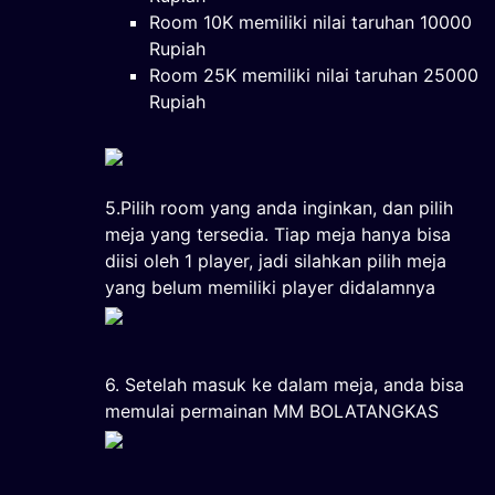
Room 10K memiliki nilai taruhan 10000
Rupiah
Room 25K memiliki nilai taruhan 25000
Rupiah
5.Pilih room yang anda inginkan, dan pilih
meja yang tersedia. Tiap meja hanya bisa
diisi oleh 1 player, jadi silahkan pilih meja
yang belum memiliki player didalamnya
6. Setelah masuk ke dalam meja, anda bisa
memulai permainan MM BOLATANGKAS