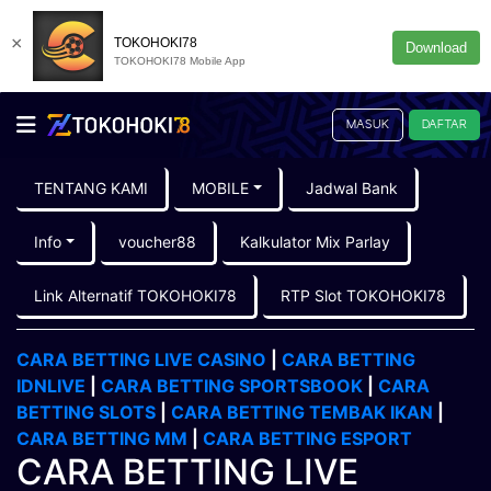
×
TOKOHOKI78
Download
TOKOHOKI78 Mobile App
MASUK
DAFTAR
TENTANG KAMI
MOBILE
Jadwal Bank
Info
voucher88
Kalkulator Mix Parlay
Link Alternatif TOKOHOKI78
RTP Slot TOKOHOKI78
CARA BETTING LIVE CASINO
|
CARA BETTING
IDNLIVE
|
CARA BETTING SPORTSBOOK
|
CARA
BETTING SLOTS
|
CARA BETTING TEMBAK IKAN
|
CARA BETTING MM
|
CARA BETTING ESPORT
CARA BETTING LIVE