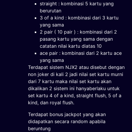
straight : kombinasi 5 kartu yang
berurutan
3 of a kind : kombinasi dari 3 kartu
yang sama
2 pair ( 10 pair ) : kombinasi dari 2
pasang kartu yang sama dengan
catatan nilai kartu diatas 10
ace pair : kombinasi dari 2 kartu ace
yang sama
Terdapat sistem NJX2 atau disebut dengan
non joker di kali 2 jadi nilai set kartu murni
dari 7 kartu maka nilai set kartu akan
dikalikan 2 sistem ini hanyaberlaku untuk
set kartu 4 of a kind, straight flush, 5 of a
kind, dan royal flush.
Terdapat bonus jackpot yang akan
didapatkan secara random apabila
beruntung