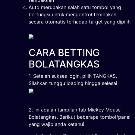
tembakkan
Auto merupakan salah satu tombol yang
berfungsi untuk mengontrol tembakan
secara otomatis terhadap target yang dipilih
CARA BETTING
BOLATANGKAS
1. Setelah sukses login, pilih TANGKAS.
Silahkan tunggu loading hingga selesai
2. Ini adalah tampilan tab Mickey Mouse
Bolatangkas. Berikut beberapa tombol/panel
yang wajib anda ketahui