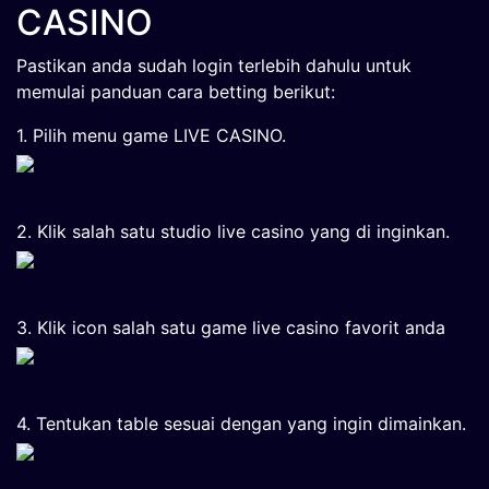
CASINO
Pastikan anda sudah login terlebih dahulu untuk
memulai panduan cara betting berikut:
1. Pilih menu game LIVE CASINO.
2. Klik salah satu studio live casino yang di inginkan.
3. Klik icon salah satu game live casino favorit anda
4. Tentukan table sesuai dengan yang ingin dimainkan.