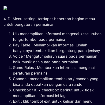
4. Di Menu setting, terdapat beberapa bagian menu
untuk pengaturan permainan
UI : menampilkan informasi mengenai keseluruhan
fungsi tombol pada permaina
Pay Table : Menampilkan informasi jumlah
banyaknya tembak ikan bergantung pada jenisny
Voice : Mengatur seluruh suara pada permainan
baik musik dan suara pada permaina
Game Rules : Memberikan Informasi mengenai
peraturan permaina
Cannon : menampilkan tembakan / cannon yang
bisa anda dapatkan dengan cara rando
Checkbox : Klik checkbox berikut untuk tidak
menampilkan informasi ini lag
Exit : klik tombol exit untuk keluar dari menu