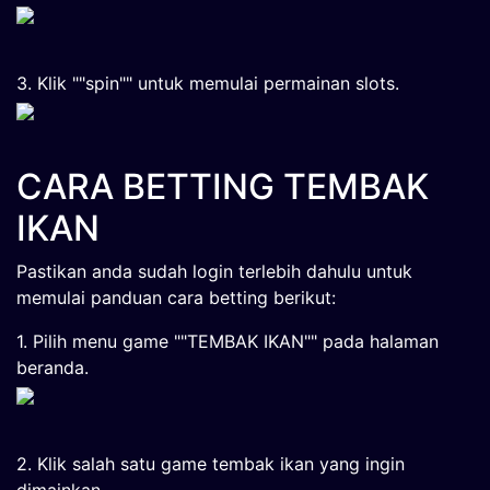
3. Klik ""spin"" untuk memulai permainan slots.
CARA BETTING TEMBAK
IKAN
Pastikan anda sudah login terlebih dahulu untuk
memulai panduan cara betting berikut:
1. Pilih menu game ""TEMBAK IKAN"" pada halaman
beranda.
2. Klik salah satu game tembak ikan yang ingin