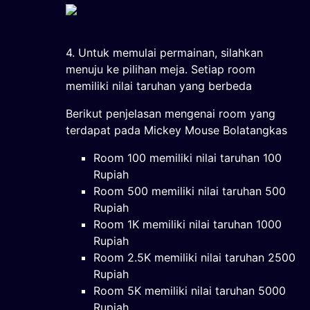
4. Untuk memulai permainan, silahkan
menuju ke pilihan meja. Setiap room
memiliki nilai taruhan yang berbeda
Berikut penjelasan mengenai room yang
terdapat pada Mickey Mouse Bolatangkas
Room 100 memiliki nilai taruhan 100
Rupiah
Room 500 memiliki nilai taruhan 500
Rupiah
Room 1K memiliki nilai taruhan 1000
Rupiah
Room 2.5K memiliki nilai taruhan 2500
Rupiah
Room 5K memiliki nilai taruhan 5000
Rupiah