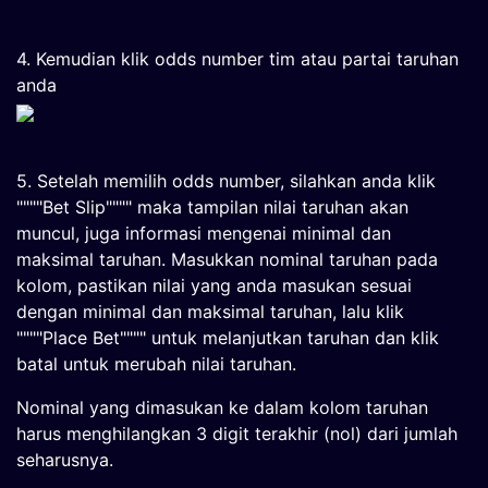
4. Kemudian klik odds number tim atau partai taruhan
anda
5. Setelah memilih odds number, silahkan anda klik
""""Bet Slip"""" maka tampilan nilai taruhan akan
muncul, juga informasi mengenai minimal dan
maksimal taruhan. Masukkan nominal taruhan pada
kolom, pastikan nilai yang anda masukan sesuai
dengan minimal dan maksimal taruhan, lalu klik
""""Place Bet"""" untuk melanjutkan taruhan dan klik
batal untuk merubah nilai taruhan.
Nominal yang dimasukan ke dalam kolom taruhan
harus menghilangkan 3 digit terakhir (nol) dari jumlah
seharusnya.