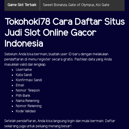
Game Slot Terbaik
Sweet Bonanza, Gate of Olympus, Koi Gate
Tokohoki78 Cara Daftar Situs
Judi Slot Online Gacor
Indonesia
Sebelum Anda bisa bermain, buatlah user ID baru dengan melakukan
pendaftaran di menu register secara gratis. Pastikan data yang Anda
masukkan valid dan lengkap.
Username
Kata Sandi
Konfirmasi Sandi
Email
Nomor Telepon
Pilih Bank
Nama Rekening
Nomor Rekening
Kode Validasi
Setelah pendaftaran, Anda bisa langsung login dan mulai bermain. Daftar
sekarang juga untuk peluang menang besar!