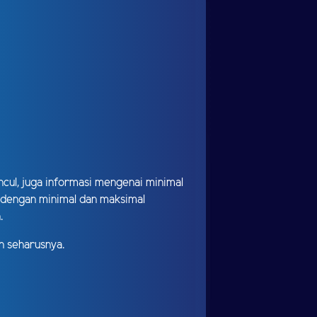
uncul, juga informasi mengenai minimal
i dengan minimal dan maksimal
.
h seharusnya.