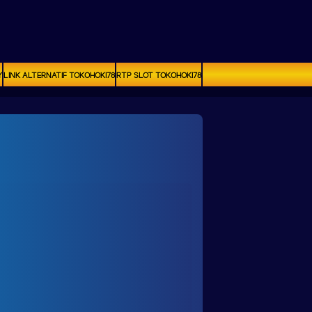
Y
LINK ALTERNATIF TOKOHOKI78
RTP SLOT TOKOHOKI78