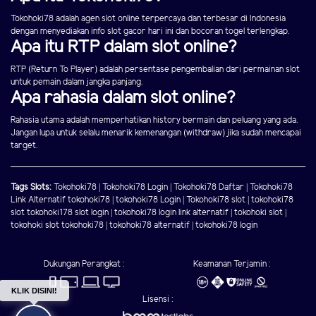
Tokohoki78 adalah agen slot online terpercaya dan terbesar di Indonesia
dengan menyediakan info slot gacor hari ini dan bocoran togel terlengkap.
Apa itu RTP dalam slot online?
RTP (Return To Player) adalah persentase pengembalian dari permainan slot
untuk pemain dalam jangka panjang.
Apa rahasia dalam slot online?
Rahasia utama adalah memperhatikan history bermain dan peluang yang ada.
Jangan lupa untuk selalu menarik kemenangan (withdraw) jika sudah mencapai
target.
Tags Slots:
Tokohoki78
|
Tokohoki78 Login
|
Tokohoki78 Daftar
|
Tokohoki78
Link Alternatif
tokohoki78
|
tokohoki78 Login
|
Tokohoki78 slot
|
tokohoki78
slot
tokohoki178 slot login
|
tokohoki78 login link alternatif
|
tokohoki slot
|
tokohoki slot
tokohoki78
|
tokohoki78 alternatif
|
tokohoki78 login
Dukungan Perangkat :
Keamanan Terjamin :
KLIK DISINI!
Lisensi :