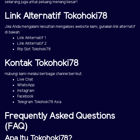
sekarang juga untuk peluang menang besar!
Link Alternatif Tokohoki78
Jika Anda mengalami kesulitan mengakses website kami, gunakan link alternatif
di bawah:
Link Alnternatif 1
Link Alnternatif 2
Rtp Slot Tokohoki78
Kontak Tokohoki78
Hubungi kami melalui berbagai channel berikut:
Live Chat
WhatsApp
Instagram
Facebook
Telegram Tokohoki78 Asia
Frequently Asked Questions
(FAQ)
Apa Itu Tokohoki78?