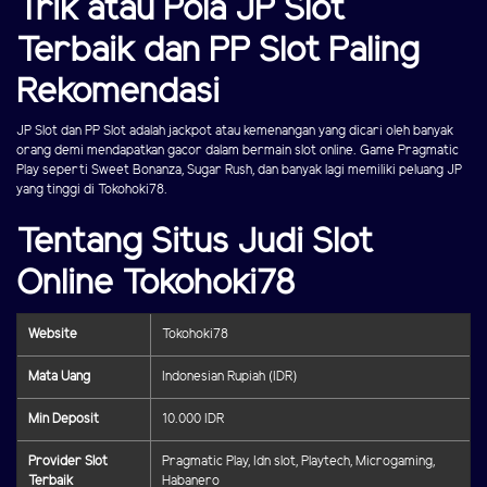
Trik atau Pola JP Slot
Terbaik dan PP Slot Paling
Rekomendasi
JP Slot dan PP Slot adalah jackpot atau kemenangan yang dicari oleh banyak
orang demi mendapatkan gacor dalam bermain slot online. Game Pragmatic
Play seperti Sweet Bonanza, Sugar Rush, dan banyak lagi memiliki peluang JP
yang tinggi di Tokohoki78.
Tentang Situs Judi Slot
Online Tokohoki78
Website
Tokohoki78
Mata Uang
Indonesian Rupiah (IDR)
Min Deposit
10.000 IDR
Provider Slot
Pragmatic Play, Idn slot, Playtech, Microgaming,
Terbaik
Habanero